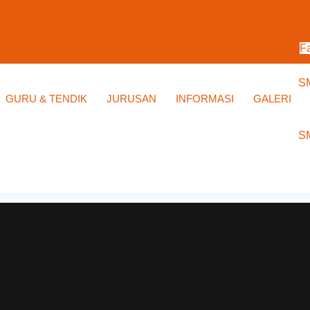
F
GURU & TENDIK
JURUSAN
INFORMASI
GALERI