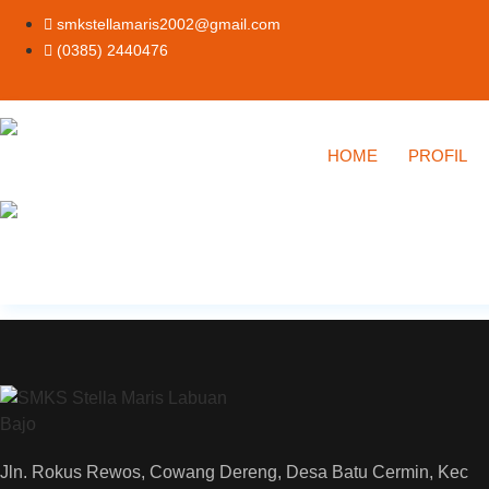
Lewati
smkstellamaris2002@gmail.com
ke
(0385) 2440476
konten
HOME
PROFIL
Jln. Rokus Rewos, Cowang Dereng, Desa Batu Cermin, Kec