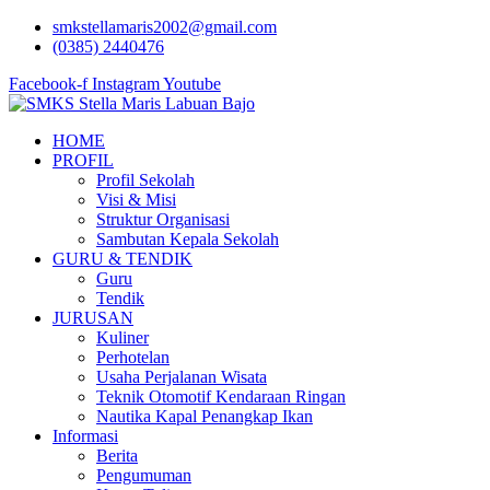
Lewati
smkstellamaris2002@gmail.com
ke
(0385) 2440476
konten
Facebook-f
Instagram
Youtube
HOME
PROFIL
Profil Sekolah
Visi & Misi
Struktur Organisasi
Sambutan Kepala Sekolah
GURU & TENDIK
Guru
Tendik
JURUSAN
Kuliner
Perhotelan
Usaha Perjalanan Wisata
Teknik Otomotif Kendaraan Ringan
Nautika Kapal Penangkap Ikan
Informasi
Berita
Pengumuman