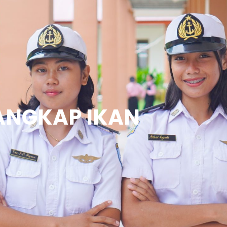
ANGKAP IKAN