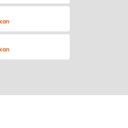
Ikan
Ikan