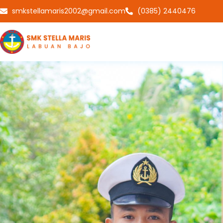
smkstellamaris2002@gmail.com
(0385) 2440476