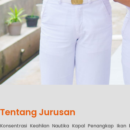
Tentang Jurusan
Konsentrasi Keahlian Nautika Kapal Penangkap Ikan 