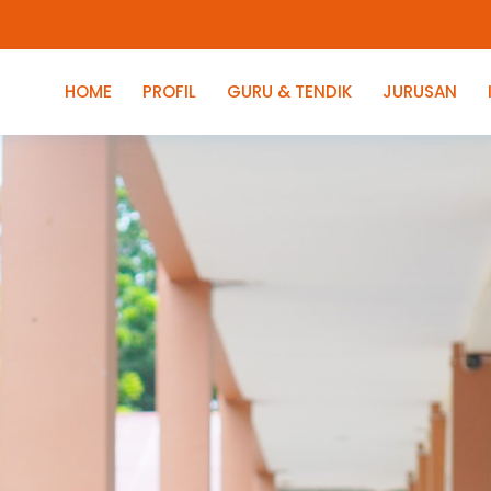
HOME
PROFIL
GURU & TENDIK
JURUSAN