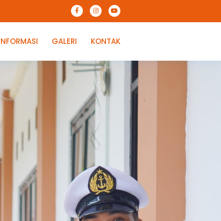
INFORMASI
GALERI
KONTAK