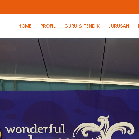
HOME
PROFIL
GURU & TENDIK
JURUSAN