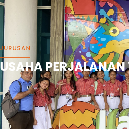
JURUSAN
USAHA PERJALANAN