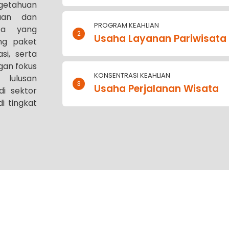
getahuan
naan dan
PROGRAM KEAHLIAN
ata yang
2
Usaha Layanan Pariwisata
ng paket
si, serta
gan fokus
KONSENTRASI KEAHLIAN
 lulusan
3
Usaha Perjalanan Wisata
di sektor
i tingkat