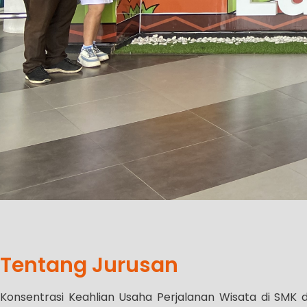
Tentang Jurusan
Konsentrasi Keahlian Usaha Perjalanan Wisata di SMK 