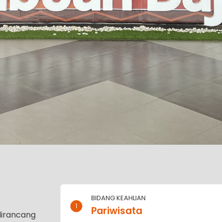
BIDANG KEAHLIAN
1
Pariwisata
dirancang