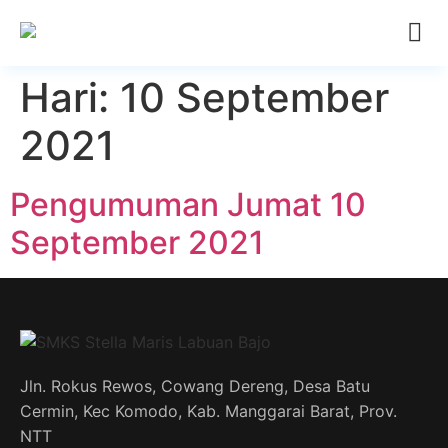
Hari:
10 September
2021
Pengumuman Jumat 10
September 2021
Jln. Rokus Rewos, Cowang Dereng, Desa Batu
Cermin, Kec Komodo, Kab. Manggarai Barat, Prov.
NTT