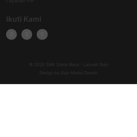
Layanan PIP
Ikuti Kami
© 2026 SMK Stella Maris - Labuan Bajo
Design by Bajo Media Desain