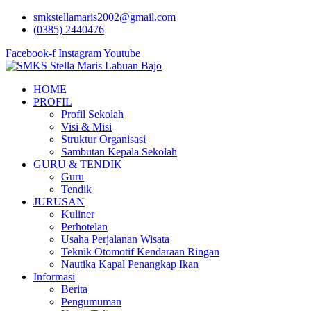
Lewati
smkstellamaris2002@gmail.com
ke
(0385) 2440476
konten
Facebook-f
Instagram
Youtube
HOME
PROFIL
Profil Sekolah
Visi & Misi
Struktur Organisasi
Sambutan Kepala Sekolah
GURU & TENDIK
Guru
Tendik
JURUSAN
Kuliner
Perhotelan
Usaha Perjalanan Wisata
Teknik Otomotif Kendaraan Ringan
Nautika Kapal Penangkap Ikan
Informasi
Berita
Pengumuman