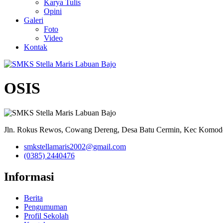
Karya Tulis
Opini
Galeri
Foto
Video
Kontak
OSIS
Jln. Rokus Rewos, Cowang Dereng, Desa Batu Cermin, Kec Komodo
smkstellamaris2002@gmail.com
(0385) 2440476
Informasi
Berita
Pengumuman
Profil Sekolah