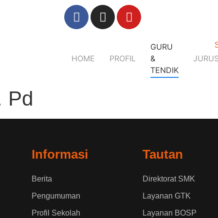
GURU
HOME
PROFIL
&
JURU
TENDIK
. Pd
Informasi
Tautan
Berita
Direktorat SMK
Pengumuman
Layanan GTK
Profil Sekolah
Layanan BOSP