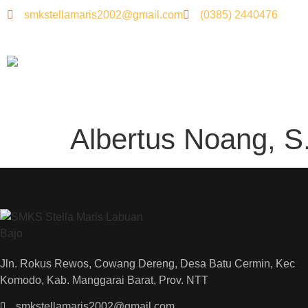
smkstellamaris2002@gmail.com
(0385) 2440476
Albertus Noang, S
Jln. Rokus Rewos, Cowang Dereng, Desa Batu Cermin, Kec
Komodo, Kab. Manggarai Barat, Prov. NTT
smkstellamaris2002@gmail.com