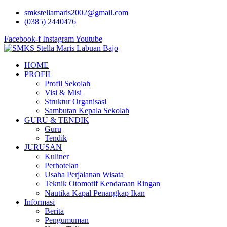
Lewati
smkstellamaris2002@gmail.com
ke
(0385) 2440476
konten
Facebook-f
Instagram
Youtube
HOME
PROFIL
Profil Sekolah
Visi & Misi
Struktur Organisasi
Sambutan Kepala Sekolah
GURU & TENDIK
Guru
Tendik
JURUSAN
Kuliner
Perhotelan
Usaha Perjalanan Wisata
Teknik Otomotif Kendaraan Ringan
Nautika Kapal Penangkap Ikan
Informasi
Berita
Pengumuman