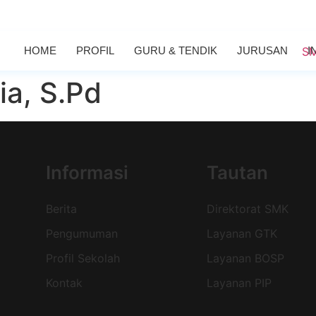
HOME
PROFIL
GURU & TENDIK
JURUSAN
I
ia, S.Pd
Informasi
Tautan
Berita
Direktorat SMK
Pengumuman
Layanan GTK
Profil Sekolah
Layanan BOSP
Kontak
Layanan PIP