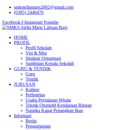
Lewati
smkstellamaris2002@gmail.com
ke
(0385) 2440476
konten
Facebook-f
Instagram
Youtube
HOME
PROFIL
Profil Sekolah
Visi & Misi
Struktur Organisasi
Sambutan Kepala Sekolah
GURU & TENDIK
Guru
Tendik
JURUSAN
Kuliner
Perhotelan
Usaha Perjalanan Wisata
Teknik Otomotif Kendaraan Ringan
Nautika Kapal Penangkap Ikan
Informasi
Berita
Pengumuman