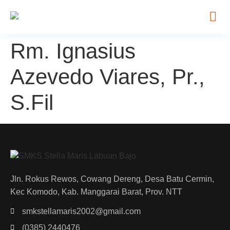
Rm. Ignasius
Azevedo Viares, Pr.,
S.Fil
Jln. Rokus Rewos, Cowang Dereng, Desa Batu Cermin,
Kec Komodo, Kab. Manggarai Barat, Prov. NTT
smkstellamaris2002@gmail.com
(0385) 2440476