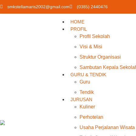
smkstellamaris2002@gmail.com
(0385) 2440476
HOME
PROFIL
Profil Sekolah
Visi & Misi
Struktur Organisasi
Sambutan Kepala Sekola
GURU & TENDIK
Guru
Tendik
JURUSAN
Kuliner
Perhotelan
Usaha Perjalanan Wisata