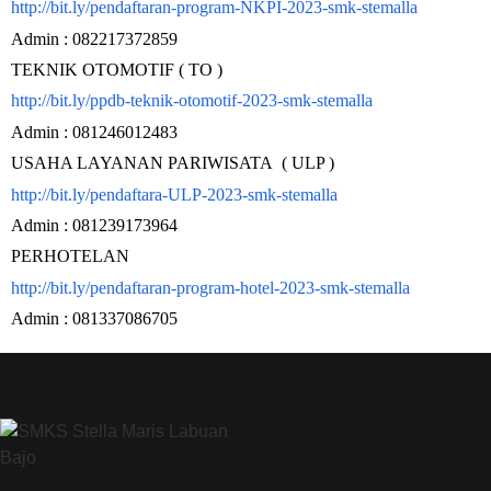
http://bit.ly/pendaftaran-program-NKPI-2023-smk-stemalla
Admin : 082217372859
TEKNIK OTOMOTIF ( TO )
http://bit.ly/ppdb-teknik-otomotif-2023-smk-stemalla
Admin : 081246012483
USAHA LAYANAN PARIWISATA ( ULP )
http://bit.ly/pendaftara-ULP-2023-smk-stemalla
Admin : 081239173964
PERHOTELAN
http://bit.ly/pendaftaran-program-hotel-2023-smk-stemalla
Admin : 081337086705