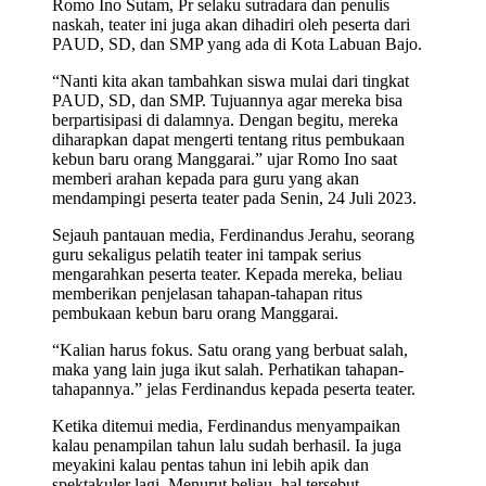
Romo Ino Sutam, Pr selaku sutradara dan penulis
naskah, teater ini juga akan dihadiri oleh peserta dari
PAUD, SD, dan SMP yang ada di Kota Labuan Bajo.
“Nanti kita akan tambahkan siswa mulai dari tingkat
PAUD, SD, dan SMP. Tujuannya agar mereka bisa
berpartisipasi di dalamnya. Dengan begitu, mereka
diharapkan dapat mengerti tentang ritus pembukaan
kebun baru orang Manggarai.” ujar Romo Ino saat
memberi arahan kepada para guru yang akan
mendampingi peserta teater pada Senin, 24 Juli 2023.
Sejauh pantauan media, Ferdinandus Jerahu, seorang
guru sekaligus pelatih teater ini tampak serius
mengarahkan peserta teater. Kepada mereka, beliau
memberikan penjelasan tahapan-tahapan ritus
pembukaan kebun baru orang Manggarai.
“Kalian harus fokus. Satu orang yang berbuat salah,
maka yang lain juga ikut salah. Perhatikan tahapan-
tahapannya.” jelas Ferdinandus kepada peserta teater.
Ketika ditemui media, Ferdinandus menyampaikan
kalau penampilan tahun lalu sudah berhasil. Ia juga
meyakini kalau pentas tahun ini lebih apik dan
spektakuler lagi. Menurut beliau, hal tersebut