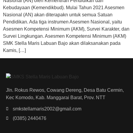
Nasional (AN) oleh Kementrian Pendidikan dan
Kebudayaan (Kemendikbud). Mulai Tahun 2021 Asesmen
Nasional (AN) akan diterapakn untuk semua Satuan
Pendidikan. Ada tiga instrumen Asesmen Nasional, yaitu
Asesmen Kompetensi Minimum (AKM), Survei Karakter, dan
Survei Lingkungan. Asesmen Kompetensi Minimum (AKM)
SMK Stella Maris Labuan Bajo akan dilaksanakan pada
Kamis, […]
Jln. Rokus Rewos, Cowang Dereng, Desa Batu Cermin,
Kec Komodo, Kab. Manggarai Barat, Prov. NTT
smkstellamaris2002@gmail.com
(0385) 2440476