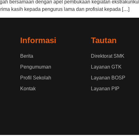
ngah bersamaan dengan apel pembukaan kegiatan ekstrakurikul
rima kasih kepada pengurus lama dan profisiat kepada […]
Informasi
Tautan
Berita
Direktorat SMK
Pengumuman
Layanan GTK
Profil Sekolah
Layanan BOSP
Kontak
Layanan PIP