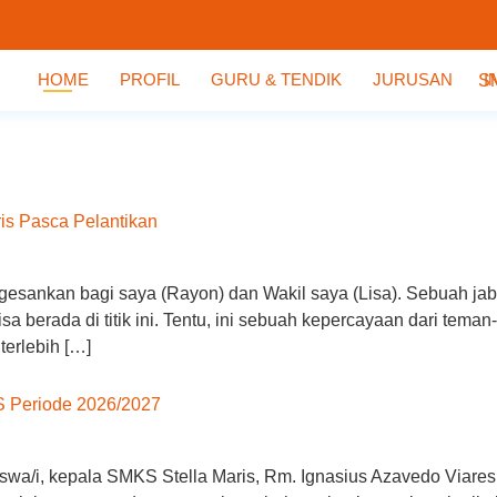
HOME
PROFIL
GURU & TENDIK
JURUSAN
I
is Pasca Pelantikan
engesankan bagi saya (Rayon) dan Wakil saya (Lisa). Sebuah jab
sa berada di titik ini. Tentu, ini sebuah kepercayaan dari tema
terlebih […]
S Periode 2026/2027
iswa/i, kepala SMKS Stella Maris, Rm. Ignasius Azavedo Viare