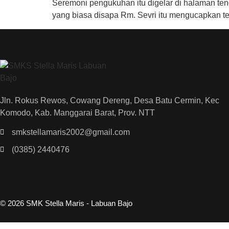
Seremoni pengukuhan itu digelar di halaman te
yang biasa disapa Rm. Sevri itu mengucapkan te
Jln. Rokus Rewos, Cowang Dereng, Desa Batu Cermin, Kec
Komodo, Kab. Manggarai Barat, Prov. NTT
smkstellamaris2002@gmail.com
(0385) 2440476
© 2026 SMK Stella Maris - Labuan Bajo