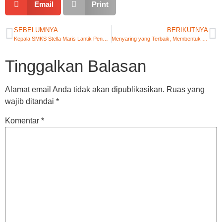
Email
Print
SEBELUMNYA
BERIKUTNYA
Kepala SMKS Stella Maris Lantik Pengurus OSIS Periode 2026/2027
Menyaring yang Terbaik, Membentuk yang Unggul: Seleksi PPDB 2026 SMKS Stella Maris Labuan Bajo
Tinggalkan Balasan
Alamat email Anda tidak akan dipublikasikan.
Ruas yang
wajib ditandai
*
Komentar
*