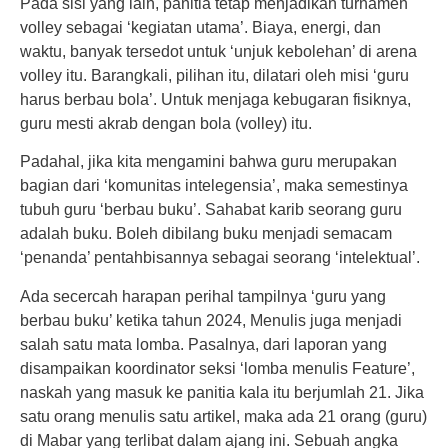
Pada sisi yang lain, panitia tetap menjadikan turnamen
volley sebagai ‘kegiatan utama’. Biaya, energi, dan
waktu, banyak tersedot untuk ‘unjuk kebolehan’ di arena
volley itu. Barangkali, pilihan itu, dilatari oleh misi ‘guru
harus berbau bola’. Untuk menjaga kebugaran fisiknya,
guru mesti akrab dengan bola (volley) itu.
Padahal, jika kita mengamini bahwa guru merupakan
bagian dari ‘komunitas intelegensia’, maka semestinya
tubuh guru ‘berbau buku’. Sahabat karib seorang guru
adalah buku. Boleh dibilang buku menjadi semacam
‘penanda’ pentahbisannya sebagai seorang ‘intelektual’.
Ada secercah harapan perihal tampilnya ‘guru yang
berbau buku’ ketika tahun 2024, Menulis juga menjadi
salah satu mata lomba. Pasalnya, dari laporan yang
disampaikan koordinator seksi ‘lomba menulis Feature’,
naskah yang masuk ke panitia kala itu berjumlah 21. Jika
satu orang menulis satu artikel, maka ada 21 orang (guru)
di Mabar yang terlibat dalam ajang ini. Sebuah angka