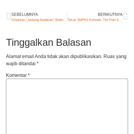
SEBELUMNYA
BERIKUTNYA
Getarkan “Jantung Kedaluan” Boleng di Mbehal (Secuil Kisah Resepsi Pernikahan Afri dan Afeti)
Tekuk SMPN1 Komodo, Tim Putri SMK Stella Maris Melenggang ke Fase Knock Out
Tinggalkan Balasan
Alamat email Anda tidak akan dipublikasikan.
Ruas yang
wajib ditandai
*
Komentar
*