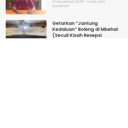
15 November 2025
Tidak ada
komentar
Getarkan “Jantung
Kedaluan” Boleng di Mbehal
(Secuil Kisah Resepsi
Pernikahan Afri dan Afeti)
15 November 2025
Tidak ada
komentar
Fungsi Pelayanan dan
Koordinasi (Catatan Seputar
Visitasi Kepala Cabang Dinas
Provinsi Wilayah VI)
14 November 2025
Tidak ada
komentar
Guru Tidak Hidup Dari
Idealisme Saja