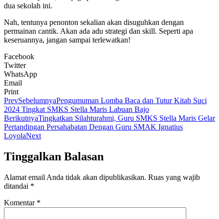
dua sekolah ini.
Nah, tentunya penonton sekalian akan disuguhkan dengan
permainan cantik. Akan ada adu strategi dan skill. Seperti apa
keseruannya, jangan sampai terlewatkan!
Facebook
Twitter
WhatsApp
Email
Print
Prev
Sebelumnya
Pengumuman Lomba Baca dan Tutur Kitab Suci
2024 Tingkat SMKS Stella Maris Labuan Bajo
Berikutnya
Tingkatkan Silahturahmi, Guru SMKS Stella Maris Gelar
Pertandingan Persahabatan Dengan Guru SMAK Ignatius
Loyola
Next
Tinggalkan Balasan
Alamat email Anda tidak akan dipublikasikan.
Ruas yang wajib
ditandai
*
Komentar
*