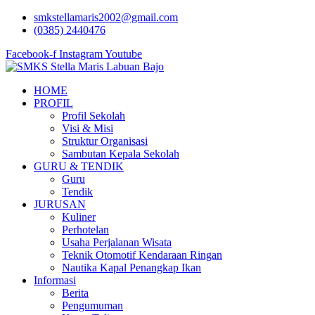
Lewati
smkstellamaris2002@gmail.com
ke
(0385) 2440476
konten
Facebook-f
Instagram
Youtube
HOME
PROFIL
Profil Sekolah
Visi & Misi
Struktur Organisasi
Sambutan Kepala Sekolah
GURU & TENDIK
Guru
Tendik
JURUSAN
Kuliner
Perhotelan
Usaha Perjalanan Wisata
Teknik Otomotif Kendaraan Ringan
Nautika Kapal Penangkap Ikan
Informasi
Berita
Pengumuman