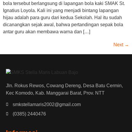
bola tersebut berlangsung di lapangan bola kaki SMAK St.
Ignatius Loyola. Kali ini yang menjadi bintang lapangan
hijau adalah para guru dari kedua Sekolah. Hal itu sudah
dicanangkan sejak awal, bahwa pertandingan sepak bola
antar guru akan membawa warna dan […]
Next
→
Jln. Rokus Rewos, Cowang Dereng, Desa Batu Cermin,
Kec Komodo, Kab. Manggarai Barat, Prov. NTT
smkstellamaris2002@gmail.com
(0385) 2440476