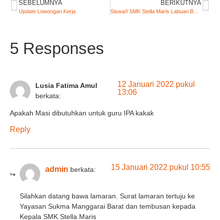
SEBELUMNYA
BERIKUTNYA
Update Lowongan Kerja
Siswa/I SMK Stella Maris Labuan Bajo Sedang Mengkikuti Kegitan BST Klm dan SKK 60 Mil, Yang di Selengarakan Oleh Dirjen Perhunbgan Dan Kelautan RI di Labuan Bajo
5 Responses
12 Januari 2022 pukul
Lusia Fatima Amul
13:06
berkata:
Apakah Masi dibutuhkan untuk guru IPA kakak
Reply
15 Januari 2022 pukul 10:55
admin
berkata:
Silahkan datang bawa lamaran. Surat lamaran tertuju ke
Yayasan Sukma Manggarai Barat dan tembusan kepada
Kepala SMK Stella Maris