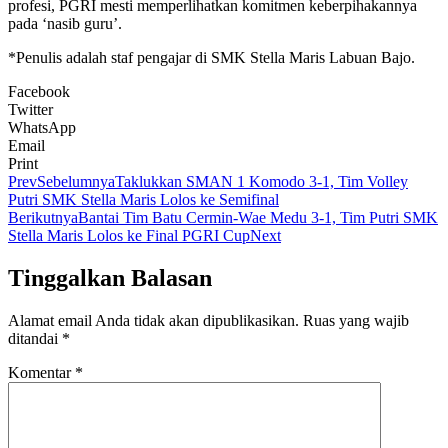
profesi, PGRI mesti memperlihatkan komitmen keberpihakannya
pada ‘nasib guru’.
*Penulis adalah staf pengajar di SMK Stella Maris Labuan Bajo.
Facebook
Twitter
WhatsApp
Email
Print
Prev
Sebelumnya
Taklukkan SMAN 1 Komodo 3-1, Tim Volley
Putri SMK Stella Maris Lolos ke Semifinal
Berikutnya
Bantai Tim Batu Cermin-Wae Medu 3-1, Tim Putri SMK
Stella Maris Lolos ke Final PGRI Cup
Next
Tinggalkan Balasan
Alamat email Anda tidak akan dipublikasikan.
Ruas yang wajib
ditandai
*
Komentar
*