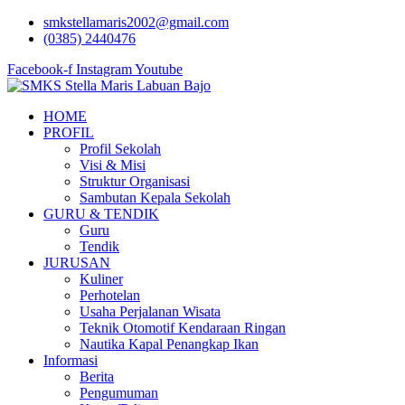
Lewati
smkstellamaris2002@gmail.com
ke
(0385) 2440476
konten
Facebook-f
Instagram
Youtube
HOME
PROFIL
Profil Sekolah
Visi & Misi
Struktur Organisasi
Sambutan Kepala Sekolah
GURU & TENDIK
Guru
Tendik
JURUSAN
Kuliner
Perhotelan
Usaha Perjalanan Wisata
Teknik Otomotif Kendaraan Ringan
Nautika Kapal Penangkap Ikan
Informasi
Berita
Pengumuman