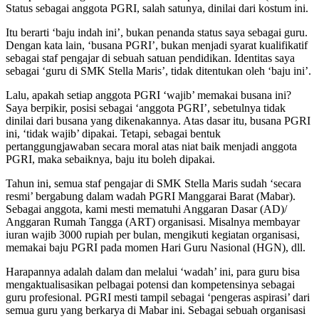
Status sebagai anggota PGRI, salah satunya, dinilai dari kostum ini.
Itu berarti ‘baju indah ini’, bukan penanda status saya sebagai guru.
Dengan kata lain, ‘busana PGRI’, bukan menjadi syarat kualifikatif
sebagai staf pengajar di sebuah satuan pendidikan. Identitas saya
sebagai ‘guru di SMK Stella Maris’, tidak ditentukan oleh ‘baju ini’.
Lalu, apakah setiap anggota PGRI ‘wajib’ memakai busana ini?
Saya berpikir, posisi sebagai ‘anggota PGRI’, sebetulnya tidak
dinilai dari busana yang dikenakannya. Atas dasar itu, busana PGRI
ini, ‘tidak wajib’ dipakai. Tetapi, sebagai bentuk
pertanggungjawaban secara moral atas niat baik menjadi anggota
PGRI, maka sebaiknya, baju itu boleh dipakai.
Tahun ini, semua staf pengajar di SMK Stella Maris sudah ‘secara
resmi’ bergabung dalam wadah PGRI Manggarai Barat (Mabar).
Sebagai anggota, kami mesti mematuhi Anggaran Dasar (AD)/
Anggaran Rumah Tangga (ART) organisasi. Misalnya membayar
iuran wajib 3000 rupiah per bulan, mengikuti kegiatan organisasi,
memakai baju PGRI pada momen Hari Guru Nasional (HGN), dll.
Harapannya adalah dalam dan melalui ‘wadah’ ini, para guru bisa
mengaktualisasikan pelbagai potensi dan kompetensinya sebagai
guru profesional. PGRI mesti tampil sebagai ‘pengeras aspirasi’ dari
semua guru yang berkarya di Mabar ini. Sebagai sebuah organisasi