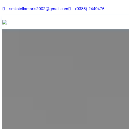
smkstellamaris2002@gmail.com
(0385) 2440476