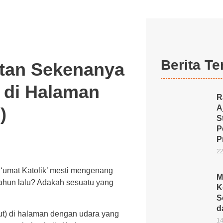
Berita Te
atan Sekenanya
b’ di Halaman
R
A
)
S
P
P
22
a ‘umat Katolik’ mesti mengenang
M
tahun lalu? Adakah sesuatu yang
K
S
d
utut) di halaman dengan udara yang
14