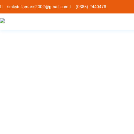
smkstellamaris2002@gmail.com
(0385) 2440476