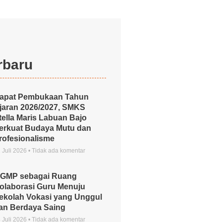
rbaru
apat Pembukaan Tahun
jaran 2026/2027, SMKS
tella Maris Labuan Bajo
erkuat Budaya Mutu dan
rofesionalisme
 Juli 2026
Tidak ada komentar
GMP sebagai Ruang
olaborasi Guru Menuju
ekolah Vokasi yang Unggul
an Berdaya Saing
 Juli 2026
Tidak ada komentar