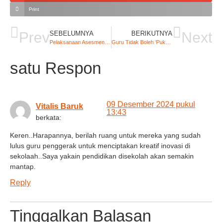
Print
Prev
Next
SEBELUMNYA
BERIKUTNYA
Pelaksanaan Asesmen Sumatif Akhir Semester (ASAS) Semester Ganjil Tahun Pelajaran 2024/2025 SMKS Stella Maris Labuan Bajo
Guru Tidak Boleh ‘Pukul’ Siswa? (Sebuah Pergulatan)
satu Respon
09 Desember 2024 pukul
Vitalis Baruk
13:43
berkata:
Keren..Harapannya, berilah ruang untuk mereka yang sudah
lulus guru penggerak untuk menciptakan kreatif inovasi di
sekolaah..Saya yakain pendidikan disekolah akan semakin
mantap.
Reply
Tinggalkan Balasan