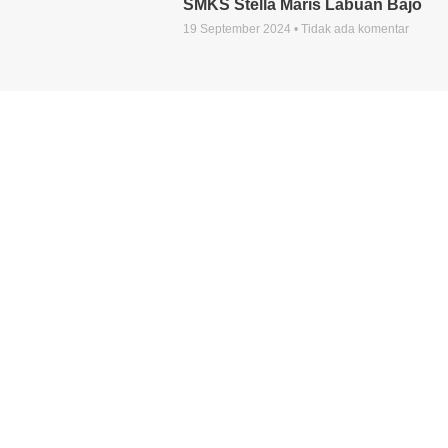
SMKS Stella Maris Labuan Bajo
19 September 2024
Tidak ada komentar
Pengumuman Pengisian Tracer
Study Alumni SMK Stella Maris
Labuan Bajo
19 Agustus 2022
Tidak ada komentar
Penelurusan Tamatan SMK
Stella Maris
21 Oktober 2021
13 Komentar