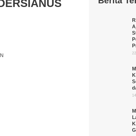
Berita Te
DERSIANUS
R
A
S
P
P
22
AN
M
K
S
d
14
M
L
K
G