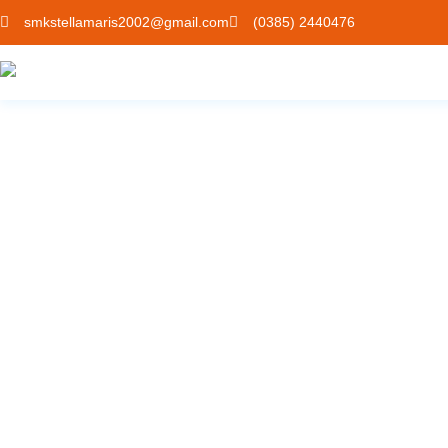
smkstellamaris2002@gmail.com
(0385) 2440476