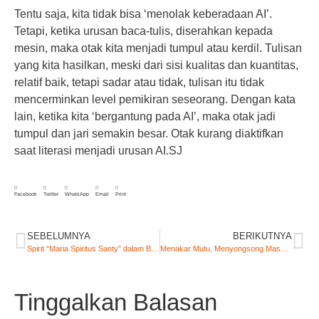
Tentu saja, kita tidak bisa ‘menolak keberadaan AI’.
Tetapi, ketika urusan baca-tulis, diserahkan kepada
mesin, maka otak kita menjadi tumpul atau kerdil. Tulisan
yang kita hasilkan, meski dari sisi kualitas dan kuantitas,
relatif baik, tetapi sadar atau tidak, tulisan itu tidak
mencerminkan level pemikiran seseorang. Dengan kata
lain, ketika kita ‘bergantung pada AI’, maka otak jadi
tumpul dan jari semakin besar. Otak kurang diaktifkan
saat literasi menjadi urusan AI.SJ
Facebook
Twitter
WhatsApp
Email
Print
SEBELUMNYA
BERIKUTNYA
Spirit “Maria Spiritus Santy” dalam Berpidato
Menakar Mutu, Menyongsong Masa Depan: Pentingnya Tes Kompetensi Akademis di SMK Stella Maris Labuan Bajo
Tinggalkan Balasan