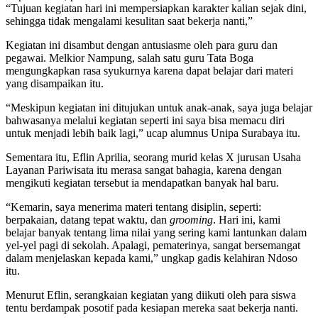
“Tujuan kegiatan hari ini mempersiapkan karakter kalian sejak dini,
sehingga tidak mengalami kesulitan saat bekerja nanti,”
Kegiatan ini disambut dengan antusiasme oleh para guru dan
pegawai. Melkior Nampung, salah satu guru Tata Boga
mengungkapkan rasa syukurnya karena dapat belajar dari materi
yang disampaikan itu.
“Meskipun kegiatan ini ditujukan untuk anak-anak, saya juga belajar
bahwasanya melalui kegiatan seperti ini saya bisa memacu diri
untuk menjadi lebih baik lagi,” ucap alumnus Unipa Surabaya itu.
Sementara itu, Eflin Aprilia, seorang murid kelas X jurusan Usaha
Layanan Pariwisata itu merasa sangat bahagia, karena dengan
mengikuti kegiatan tersebut ia mendapatkan banyak hal baru.
“Kemarin, saya menerima materi tentang disiplin, seperti:
berpakaian, datang tepat waktu, dan
grooming
. Hari ini, kami
belajar banyak tentang lima nilai yang sering kami lantunkan dalam
yel-yel pagi di sekolah. Apalagi, pematerinya, sangat bersemangat
dalam menjelaskan kepada kami,” ungkap gadis kelahiran Ndoso
itu.
Menurut Eflin, serangkaian kegiatan yang diikuti oleh para siswa
tentu berdampak posotif pada kesiapan mereka saat bekerja nanti.