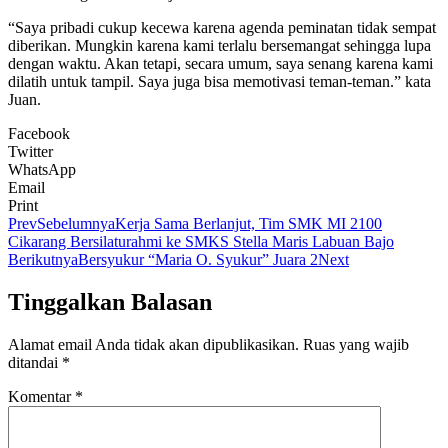
“Saya pribadi cukup kecewa karena agenda peminatan tidak sempat
diberikan. Mungkin karena kami terlalu bersemangat sehingga lupa
dengan waktu. Akan tetapi, secara umum, saya senang karena kami
dilatih untuk tampil. Saya juga bisa memotivasi teman-teman.” kata
Juan.
Facebook
Twitter
WhatsApp
Email
Print
Prev
Sebelumnya
Kerja Sama Berlanjut, Tim SMK MI 2100
Cikarang Bersilaturahmi ke SMKS Stella Maris Labuan Bajo
Berikutnya
Bersyukur “Maria O. Syukur” Juara 2
Next
Tinggalkan Balasan
Alamat email Anda tidak akan dipublikasikan.
Ruas yang wajib
ditandai
*
Komentar
*