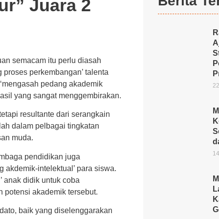
Berita Te
ur” Juara 2
R
A
S
uan semacam itu perlu diasah
P
g proses perkembangan’ talenta
P
lam ‘mengasah pedang akademik
22
 hasil yang sangat menggembirakan.
M
 tetapi resultante dari serangkain
K
lah dalam pelbagai tingkatan
S
san muda.
d
14
lembaga pendidikan juga
akdemik-intelektual’ para siswa.
M
’ anak didik untuk coba
L
potensi akademik tersebut.
K
G
dato, baik yang diselenggarakan