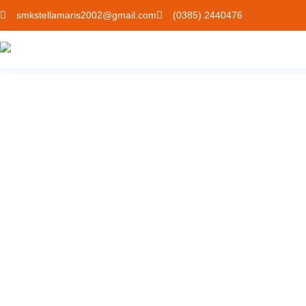
smkstellamaris2002@gmail.com
(0385) 2440476