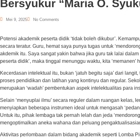
Bersyukur “Maria O. Syuk
Mei 9, 2025
No Comments
Potensi akademik peserta didik ‘tidak boleh dikubur’. Kemamp
secara teratur. Guru, hemat saya punya tugas untuk ‘mendoron
akdemik itu. Saya sangat yakin bahwa jika guru tak lalai da
peserta didik’, maka tinggal menunggu waktu, kita ‘memanen’
Kecerdasan intelektual itu, bukan ‘jatuh begitu saja’ dari langit,
proses pendidikan dan latihan yang kontinyu dan regular. Seko
merupakan ‘wadah’ pembentukan aspek intelektualitas para in
Selain ‘menyuplai ilmu’ secara reguler dalam ruangan kelas, 
menyiapkan beberapa instrumen ideal untuk mengasah ‘pedang 
Untuk itu, pihak lembaga tak pernah lelah dan jeda ‘mendorong
mengoptimalkan aneka wahana dan peluang pengaktualisasian 
Aktivitas perlombaan dalam bidang akademik seperti Lomba Pi