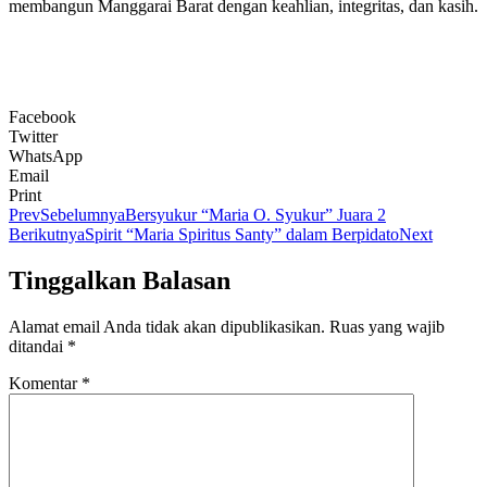
membangun Manggarai Barat dengan keahlian, integritas, dan kasih.
Facebook
Twitter
WhatsApp
Email
Print
Prev
Sebelumnya
Bersyukur “Maria O. Syukur” Juara 2
Berikutnya
Spirit “Maria Spiritus Santy” dalam Berpidato
Next
Tinggalkan Balasan
Alamat email Anda tidak akan dipublikasikan.
Ruas yang wajib
ditandai
*
Komentar
*