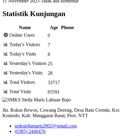
11 November 2025
Tidak ada komentar
Statistik Kunjungan
Name
Age
Phone
🟢 Online Users
0
📊 Today's Visitors
7
📊 Today's Visits
8
📊 Yesterday's Visitors
25
📊 Yesterday's Visits
28
📊 Total Visitors
33717
📊 Total Visits
65591
Jln. Rokus Rewos, Cowang Dereng, Desa Batu Cermin, Kec
Komodo, Kab. Manggarai Barat, Prov. NTT
smkstellamaris2002@gmail.com
(0385) 2440476