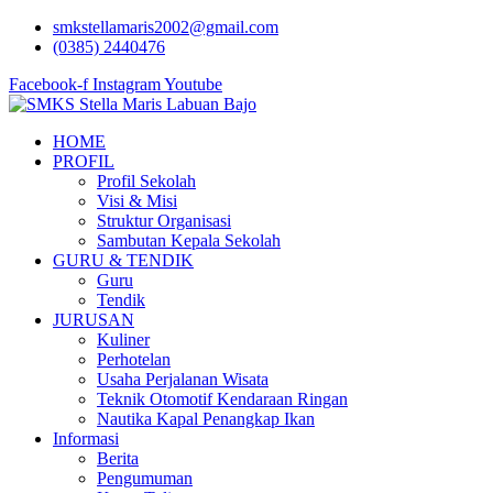
Lewati
smkstellamaris2002@gmail.com
ke
(0385) 2440476
konten
Facebook-f
Instagram
Youtube
HOME
PROFIL
Profil Sekolah
Visi & Misi
Struktur Organisasi
Sambutan Kepala Sekolah
GURU & TENDIK
Guru
Tendik
JURUSAN
Kuliner
Perhotelan
Usaha Perjalanan Wisata
Teknik Otomotif Kendaraan Ringan
Nautika Kapal Penangkap Ikan
Informasi
Berita
Pengumuman