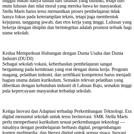
unggul bukan hanya dinilai dari fasilitas yang dimiliki, tetapi dari
mutu lulusan dan nilai moral yang mereka bawa ke masyarakat.
Stella Maris harus terus memastikan proses pembelajaran tidak
hanya fokus pada keterampilan teknis, tetapi juga membentuk
kejujuran, tanggung jawab, dan etos kerja yang tinggi. Lulusan yang
bekerja dengan disiplin dan berintegritas adalah promosi terbaik bagi
nama sekolah.
Kedua Memperkuat Hubungan dengan Dunia Usaha dan Dunia
Industri (DUDI)
Sebagai sekolah vokasi, keberhasilan pembelajaran sangat
bergantung pada kemitraan yang erat dengan dunia kerja. Program
magang, pelatihan industri, dan sertifikasi kompetensi harus menjadi
bagian utama dalam kurikulum. Semakin relevan pelatihan yang
diberikan dengan kebutuhan industri di Labuan Bajo, semakin tinggi
pula kepercayaan masyarakat terhadap sekolah.
Ketiga Inovasi dan Adaptasi terhadap Perkembangan Teknologi. Era
digital menuntut sekolah untuk terus berinovasi. SMK Stella Maris
perlu memperbarui kurikulum sesuai perkembangan teknologi —
misalnya dengan pembelajaran berbasis digital, pengembangan
konten multimedia, dan literasi digital untuk semua siswa. Inovasi