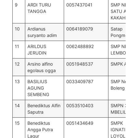
9
ARDI TURU
0057437041
SMP NEGERI
TANGGA
SATU ATAP
KAKAHA
10
Ardianus
0064189079
Satap
suryanto adim
Pongmeleng
11
ARILDUS
0062488892
SMP NEGRI 
JERUDIN
LEMBOR
12
Arsino alfino
0051948537
SMPK Arnold
egolaus ogga
13
BASILIUS
0033409787
SMP Negri 2
AGUNG
Boleng
SEMBENG
14
Benediktus Alfin
0053510403
SMPN 3
Saputra
MBELILING
15
Benediktus
0051434649
SMPK ST.
Angga Putra
IGNATIUS
Lagur
LOYOLA