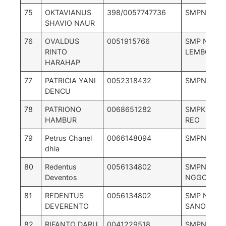
75
OKTAVIANUS
398/0057747736
SMPN 6 L
SHAVIO NAUR
76
OVALDUS
0051915766
SMP NEGER
RINTO
LEMBOR
HARAHAP
77
PATRICIA YANI
0052318432
SMPN 1 K
DENCU
78
PATRIONO
0068651282
SMPK TRI 
HAMBUR
REO
79
Petrus Chanel
0066148094
SMPN 4 ae
dhia
80
Redentus
0056134802
SMPN 4 S
Deventos
NGGOANG
81
REDENTUS
0056134802
SMP NEGRI
DEVERENTO
SANO NGG
82
RIFANTO DARU
0041229518
SMPN 3 R