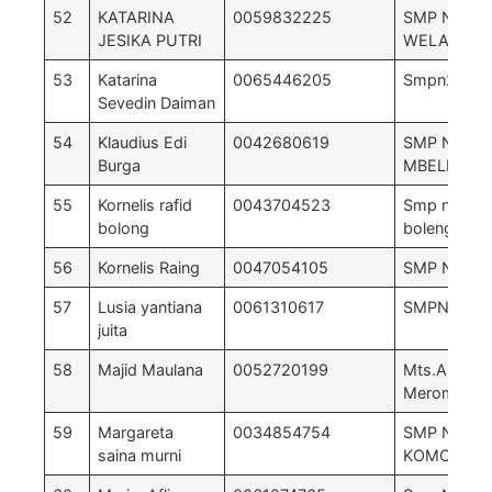
52
KATARINA
0059832225
SMP NEGER
JESIKA PUTRI
WELAK
53
Katarina
0065446205
Smpn2 Lem
Sevedin Daiman
54
Klaudius Edi
0042680619
SMP N 5
Burga
MBELILING
55
Kornelis rafid
0043704523
Smp negeri
bolong
boleng
56
Kornelis Raing
0047054105
SMP NEGER
57
Lusia yantiana
0061310617
SMPN 3 Pa
juita
58
Majid Maulana
0052720199
Mts.Ar-rah
Merombok
59
Margareta
0034854754
SMP NEGER
saina murni
KOMODO