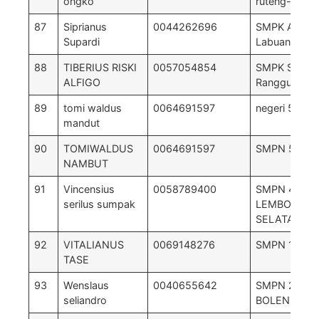
ongko
ruteng-canca
87
Siprianus
0044262696
SMPK Arnold
Supardi
Labuan Bajo
88
TIBERIUS RISKI
0057054854
SMPK Sadar
ALFIGO
Ranggu
89
tomi waldus
0064691597
negeri 5 pac
mandut
90
TOMIWALDUS
0064691597
SMPN 5 PAC
NAMBUT
91
Vincensius
0058789400
SMPN 4
serilus sumpak
LEMBOR
SELATAN
92
VITALIANUS
0069148276
SMPN 1 WE
TASE
93
Wenslaus
0040655642
SMPN 2
seliandro
BOLENG