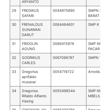
ARYANTO
29
FREDIKUS
0044975890
SMPN 2 KU
SAFARI
BARAT
30
FRENALDUS
0064484601
SMP 6 LEM
GUNAWAN
DARUT
31
FRIDOLIN
0066415876
SMP NEGERI
AGUNG
PACAR
32
GODRIKUS
0067096787
SMPN 1 Mbeli
CARLES
33
Gregorius
0054718722
Arnoldus
aprifaldo
musanai
34
Gregorius
0055498544
SMP NEGRI 
Rifaldo Alfianto
MBELILING
Hasing
35
GRIGNION JOI
0065399786
Smp negeri 1