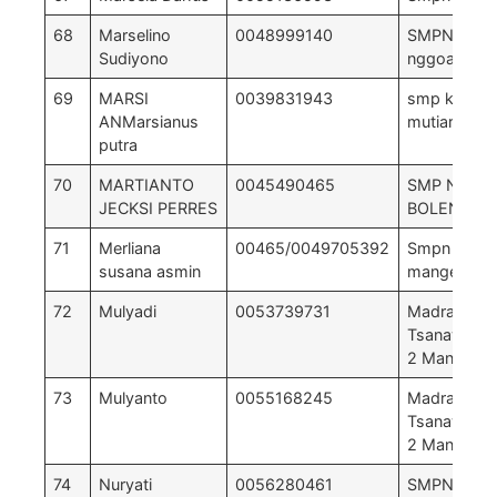
68
Marselino
0048999140
SMPN 4 Sa
Sudiyono
nggoang
69
MARSI
0039831943
smp katolo
ANMarsianus
mutiara rek
putra
70
MARTIANTO
0045490465
SMP NEGER
JECKSI PERRES
BOLENG
71
Merliana
00465/0049705392
Smpn 1 ata
susana asmin
manges
72
Mulyadi
0053739731
Madrasah
Tsanawiyah
2 Manggarai
73
Mulyanto
0055168245
Madrasah
Tsanawiyah
2 Manggarai
74
Nuryati
0056280461
SMPN 2 K