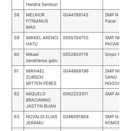
Hendra Sambun
58
MELKIOR
0044799143
SMP N 2 Ma
FITRIANUS
Pacar
MAS
59
MIKAEL AKENCI
0055784755
SMP NEGERI
HATU
PACAR
60
Mikael
0052850119
Smpn 1 rute
sandrianus gatu
61
MIKHAEL
0044868196
SMP NEGERI
ZURSCH
SANO
MITTEN PERES
NGGOANG
62
MIQUELO
0062203311
SMP ARNOL
BRACIANNO
JASTYN BUAN
63
NOVALDI ELIAS
0046091964
SMP N 3
JERAMU
KOMODO