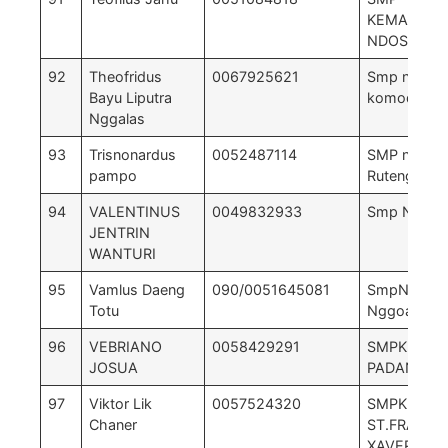
KEMASYAR
NDOSO
92
Theofridus
0067925621
Smp negeri 
Bayu Liputra
komodo
Nggalas
93
Trisnonardus
0052487114
SMP negri 1
pampo
Ruteng-can
94
VALENTINUS
0049832933
Smp N 4 mbe
JENTRIN
WANTURI
95
Vamlus Daeng
090/0051645081
SmpN 6 Sa
Totu
Nggoang
96
VEBRIANO
0058429291
SMPK DIAN
JOSUA
PADANG L
97
Viktor Lik
0057524320
SMPK
Chaner
ST.FRANSI
XAVERIUS 