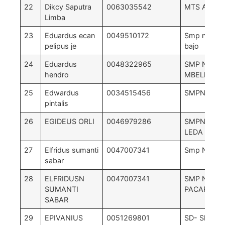
22
Dikcy Saputra
0063035542
MTS AR-R
Limba
23
Eduardus ecan
0049510172
Smp negri 1
pelipus je
bajo
24
Eduardus
0048322965
SMP NEGER
hendro
MBELILING
25
Edwardus
0034515456
SMPN 01 
pintalis
26
EGIDEUS ORLI
0046979286
SMPN 3 L
LEDA
27
Elfridus sumanti
0047007341
Smp Negeri 
sabar
28
ELFRIDUSN
0047007341
SMP NEGER
SUMANTI
PACAR
SABAR
29
EPIVANIUS
0051269801
SD- SMPN 