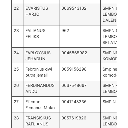
22
EVARISTUS
0069543102
SMPN 6
HARJO
LEMBOR
DALENG
23
FALIANUS
962
SMPN 5
FELIKS
LEMBOR
SELATAN
24
FARLOYSIUS
0045865982
SMP NEGERI
JEHADUN
KOMODO
25
Febronius dwi
0059156298
Smp negri 1
putra jemali
komodo
26
FERDINANDUS
0067548667
SMPN 4
ANDU
LEMBOR
27
Filemon
0041248336
SMP N 1 PA
Femanus Moko
28
FRANSISKUS
0057619826
SMP NEGERI
RAFLIANUS
LEMBOR