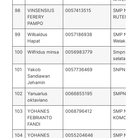
98
VINSENSIUS
0057413515
SMP NEGER
FERERY
RUTENG C
PAMPO
99
Wilbaldus
0057186938
SMP NEGRI
Hapat
Welak
100
Wilfridus minsa
0056983779
Smpn 4 lem
selatan
101
Yakob
0057736469
SNPN 2 Bol
Sandiawan
Jehamin
102
Yanuarius
0066855195
SMPN 2 K
oktaviano
103
YOHANES
0068796412
SMP NEGER
FEBRIANTO
KOMODO
FANDI
104
YOHANES
0055204646
SMP NEGER