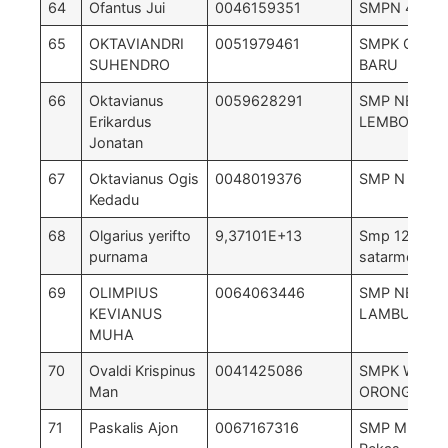
64
Ofantus Jui
0046159351
SMPN 4 Bol
65
OKTAVIANDRI
0051979461
SMPK GAYA
SUHENDRO
BARU
66
Oktavianus
0059628291
SMP NEGERI
Erikardus
LEMBOR
Jonatan
67
Oktavianus Ogis
0048019376
SMP N 7 Le
Kedadu
68
Olgarius yerifto
9,37101E+13
Smp 12
purnama
satarmese
69
OLIMPIUS
0064063446
SMP NEGERI
KEVIANUS
LAMBUR
MUHA
70
Ovaldi Krispinus
0041425086
SMPK WELA
Man
ORONG
71
Paskalis Ajon
0067167316
SMP Mutiara