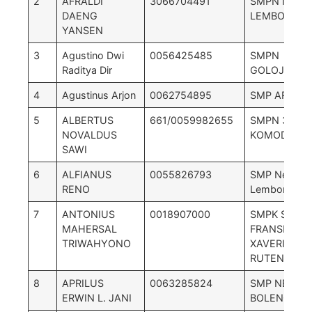
2
AFRALDI
3066704491
SMPN NEGRI
DAENG
LEMBOR
YANSEN
3
Agustino Dwi
0056425485
SMPN
Raditya Dir
GOLOJAMB
4
Agustinus Arjon
0062754895
SMP ARNOL
5
ALBERTUS
661/0059982655
SMPN 3
NOVALDUS
KOMODO
SAWI
6
ALFIANUS
0055826793
SMP Negeri 
RENO
Lembor Ran
7
ANTONIUS
0018907000
SMPK ST.
MAHERSAL
FRANSISKU
TRIWAHYONO
XAVERIUS
RUTENG
8
APRILUS
0063285824
SMP NEGERI
ERWIN L. JANI
BOLENG