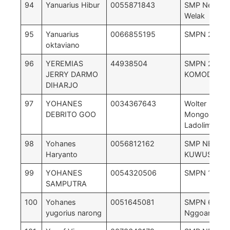
94
Yanuarius Hibur
0055871843
SMP Negeri 
Welak
95
Yanuarius
0066855195
SMPN 2 kuw
oktaviano
96
YEREMIAS
44938504
SMPN 2
JERRY DARMO
KOMODO
DIHARJO
97
YOHANES
0034367643
Wolter
DEBRITO GOO
Mongonsidi
Ladolima
98
Yohanes
0056812162
SMP NEGRI 
Haryanto
KUWUS BAR
99
YOHANES
0054320506
SMPN 1 BO
SAMPUTRA
100
Yohanes
0051645081
SMPN 6 San
yugorius narong
Nggoang