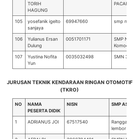
TORIH
PACAR
HAGUNG
105
yosefanik igelto
69947660
smp n 5 mbe
sanjaya
106
Yulianus Ersan
0051701171
SMP Negeri
Dulung
Komodo
107
Yustina Nofita
0035032498
SMN 3 Mbeli
Yun
JURUSAN TEKNIK KENDARAAN RINGAN OTOMOTIF
(TKRO)
NO
NAMA
NISN
SMP ASAL
PESERTA DIDIK
1
ADRIANUS JOI
67517540
Rangga, SM
lembor