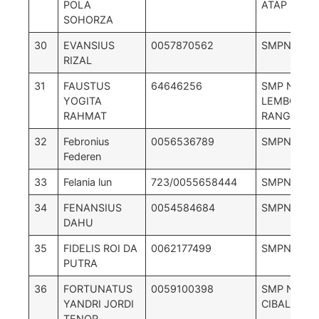
POLA
ATAP KOK
SOHORZA
30
EVANSIUS
0057870562
SMPN 6 W
RIZAL
31
FAUSTUS
64646256
SMP NEGER
YOGITA
LEMBOR –
RAHMAT
RANGGA
32
Febronius
0056536789
SMPN 11 Ru
Federen
33
Felania lun
723/0055658444
SMPN 3 K
34
FENANSIUS
0054584684
SMPN 4 PA
DAHU
35
FIDELIS ROI DA
0062177499
SMPN 2 K
PUTRA
36
FORTUNATUS
0059100398
SMP NEGRI
YANDRI JORDI
CIBAL
TENOR