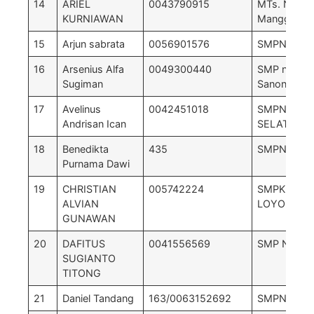
14
ARIEL
0043790915
MTs. Negeri
KURNIAWAN
Manggarai B
15
Arjun sabrata
0056901576
SMPN 3 B
16
Arsenius Alfa
0049300440
SMP negri 
Sugiman
Sanonggoa
17
Avelinus
0042451018
SMPN 2 L
Andrisan Ican
SELATAN
18
Benedikta
435
SMPN 2 Mbe
Purnama Dawi
19
CHRISTIAN
005742224
SMPK IGNA
ALVIAN
LOYOLA
GUNAWAN
20
DAFITUS
0041556569
SMP N 3 B
SUGIANTO
TITONG
21
Daniel Tandang
163/0063152692
SMPN 07 L