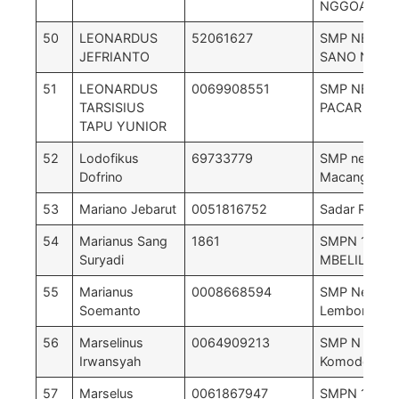
NGGOANG
50
LEONARDUS
52061627
SMP NEGERI
JEFRIANTO
SANO NGG
51
LEONARDUS
0069908551
SMP NEGERI
TARSISIUS
PACAR
TAPU YUNIOR
52
Lodofikus
69733779
SMP negeri 
Dofrino
Macang Paca
53
Mariano Jebarut
0051816752
Sadar Rangg
54
Marianus Sang
1861
SMPN 1
Suryadi
MBELILING
55
Marianus
0008668594
SMP Negeri 
Soemanto
Lembor
56
Marselinus
0064909213
SMP N 2
Irwansyah
Komodo
57
Marselus
0061867947
SMPN 1 Kom