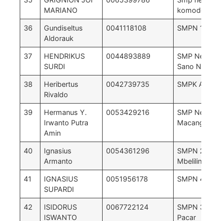
MARIANO
komodo
36
Gundiseltus
0041118108
SMPN 1 Paca
Aldorauk
37
HENDRIKUS
0044893889
SMP Negri 1
SURDI
Sano Nggoa
38
Heribertus
0042739735
SMPK Arnold
Rivaldo
39
Hermanus Y.
0053429216
SMP Negeri 
Irwanto Putra
Macang Paca
Amin
40
Ignasius
0054361296
SMPN 2
Armanto
Mbeliling
41
IGNASIUS
0051956178
SMPN 4 WE
SUPARDI
42
ISIDORUS
0067722124
SMPN 3 mac
ISWANTO
Pacar