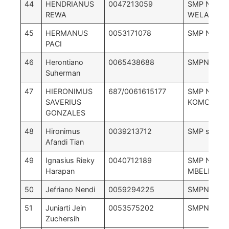
44
HENDRIANUS
0047213059
SMP NEGER
REWA
WELAK
45
HERMANUS
0053171078
SMP N 7 L
PACI
46
Herontiano
0065438688
SMPN 1 We
Suherman
47
HIERONIMUS
687/0061615177
SMP NEGER
SAVERIUS
KOMODO
GONZALES
48
Hironimus
0039213712
SMP satap 
Afandi Tian
49
Ignasius Rieky
0040712189
SMP N 5
Harapan
MBELILING
50
Jefriano Nendi
0059294225
SMPN 6 Le
51
Juniarti Jein
0053575202
SMPN 6 L
Zuchersih