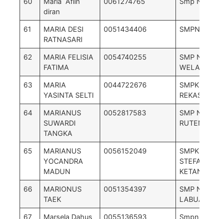
60
Maria Aflin
0061274765
Smp Negri 
diran
61
MARIA DESI
0051434406
SMPN 2 K
RATNASARI
62
MARIA FELISIA
0054740255
SMP NEGER
FATIMA
WELAK
63
MARIA
0044722676
SMPK MUT
YASINTA SELTI
REKAS
64
MARIANUS
0052817583
SMP NEGER
SUWARDI
RUTENG-B
TANGKA
65
MARIANUS
0056152049
SMPK ST
YOCANDRA
STEFANUS
MADUN
KETANG
66
MARIONUS
0051354397
SMP NEGRI
TAEK
LABUAN B
67
Marsela Dahus
0055136593
Smpn 06 le