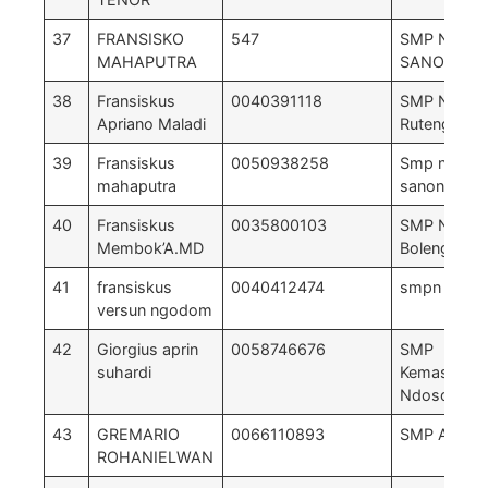
37
FRANSISKO
547
SMP NEGER
MAHAPUTRA
SANO NGG
38
Fransiskus
0040391118
SMP Negeri
Apriano Maladi
Ruteng-can
39
Fransiskus
0050938258
Smp negeri 
mahaputra
sanonggoa
40
Fransiskus
0035800103
SMP Negri 
Membok’A.MD
Boleng
41
fransiskus
0040412474
smpn 3 pac
versun ngodom
42
Giorgius aprin
0058746676
SMP
suhardi
Kemasyarak
Ndoso Tent
43
GREMARIO
0066110893
SMP ARNO
ROHANIELWAN