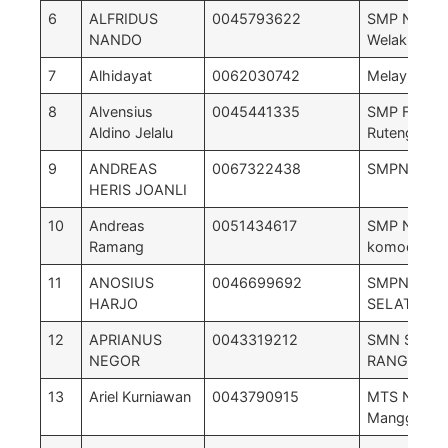
6
ALFRIDUS
0045793622
SMP Negeri
NANDO
Welak
7
Alhidayat
0062030742
Melayu
8
Alvensius
0045441335
SMP Fransi
Aldino Jelalu
Ruteng
9
ANDREAS
0067322438
SMPN 1 K
HERIS JOANLI
10
Andreas
0051434617
SMP Negeri
Ramang
komodo
11
ANOSIUS
0046699692
SMPN 5 L
HARJO
SELATAN
12
APRIANUS
0043319212
SMN SATU 
NEGOR
RANGKANG
13
Ariel Kurniawan
0043790915
MTS Negeri
Manggarai b