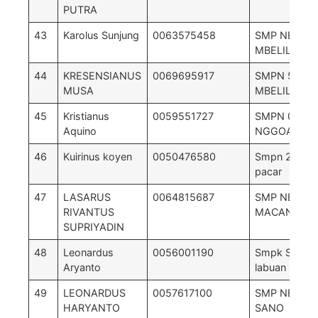
PUTRA
43
Karolus Sunjung
0063575458
SMP NEGERI
MBELILING
44
KRESENSIANUS
0069695917
SMPN 5
MUSA
MBELILING
45
Kristianus
0059551727
SMPN 06 S
Aquino
NGGOANG
46
Kuirinus koyen
0050476580
Smpn 2maca
pacar
47
LASARUS
0064815687
SMP NEGRI 
RIVANTUS
MACANGPA
SUPRIYADIN
48
Leonardus
0056001190
Smpk Sta Yo
Aryanto
labuan bajo
49
LEONARDUS
0057617100
SMP NEGERI
HARYANTO
SANO