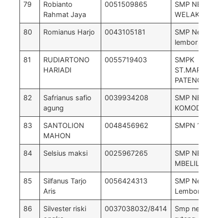
79
Robianto
0051509865
SMP NEGRI 
Rahmat Jaya
WELAK
80
Romianus Harjo
0043105181
SMP Negri 3
lembor
81
RUDIARTONO
0055719403
SMPK
HARIADI
ST.MARKUS
PATENG
82
Safrianus safio
0039934208
SMP NEGERI
agung
KOMODO
83
SANTOLION
0048456962
SMPN 1 BO
MAHON
84
Selsius maksi
0025967265
SMP NEGRI 
MBELILING
85
Silfanus Tarjo
0056424313
SMP Negeri 
Aris
Lembor sela
86
Silvester riski
0037038032/8414
Smp negri 1