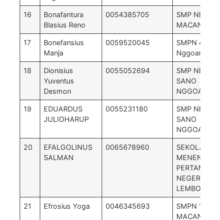
16
Bonafantura
0054385705
SMP NEGERI
Blasius Reno
MACANG PA
17
Bonefansius
0059520045
SMPN 4 San
Manja
Nggoang
18
Dionisius
0055052694
SMP NEGERI
Yuventus
SANO
Desmon
NGGOANG
19
EDUARDUS
0055231180
SMP NEGERI
JULIOHARUP
SANO
NGGOANG
20
EFALGOLINUS
0065678960
SEKOLAH
SALMAN
MENENGAH
PERTAMA
NEGERI 2
LEMBOR
21
Efrosius Yoga
0046345693
SMPN 1
MACANG PA