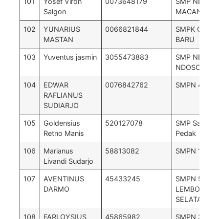
101
Yosef Viron
0073648179
SMP NEGERI
Salgon
MACANG PA
102
YUNARIUS
0066821844
SMPK GAYA
MASTAN
BARU
103
Yuventus jasmin
3055473883
SMP NEGRI 
NDOSO
104
EDWAR
0076842762
SMPN 4 PAC
RAFLIANUS
SUDIARJO
105
Goldensius
520127078
SMP Satap
Retno Manis
Pedak
106
Marianus
58813082
SMPN 1 ND
Livandi Sudarjo
107
AVENTINUS
45433245
SMPN 5
DARMO
LEMBOR
SELATAN
108
FARLOYSIUS
45865982
SMPN 3