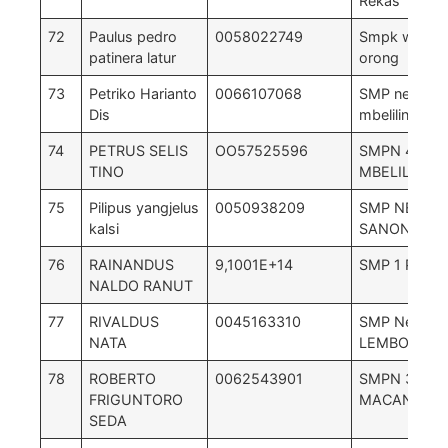
Rekas
72
Paulus pedro
0058022749
Smpk welak
patinera latur
orong
73
Petriko Harianto
0066107068
SMP negeri 
Dis
mbeliling
74
PETRUS SELIS
OO57525596
SMPN 4
TINO
MBELILING
75
Pilipus yangjelus
0050938209
SMP NEGERI
kalsi
SANONGGO
76
RAINANDUS
9,1001E+14
SMP 1 PACA
NALDO RANUT
77
RIVALDUS
0045163310
SMP Negeri 
NATA
LEMBOR
78
ROBERTO
0062543901
SMPN 3
FRIGUNTORO
MACANG PA
SEDA