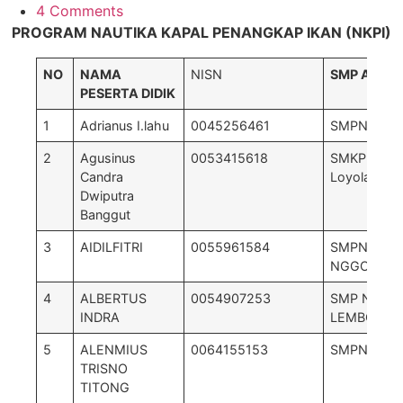
4 Comments
PROGRAM NAUTIKA KAPAL PENANGKAP IKAN (NKPI)
NO
NAMA
NISN
SMP ASAL
PESERTA DIDIK
1
Adrianus I.lahu
0045256461
SMPN 03 
2
Agusinus
0053415618
SMKP St. Ig
Candra
Loyola
Dwiputra
Banggut
3
AIDILFITRI
0055961584
SMPN 2
NGGORAN
4
ALBERTUS
0054907253
SMP NEGER
INDRA
LEMBOR
5
ALENMIUS
0064155153
SMPN 1 PA
TRISNO
TITONG