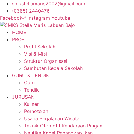
Lewati
smkstellamaris2002@gmail.com
ke
(0385) 2440476
konten
Facebook-f
Instagram
Youtube
HOME
PROFIL
Profil Sekolah
Visi & Misi
Struktur Organisasi
Sambutan Kepala Sekolah
GURU & TENDIK
Guru
Tendik
JURUSAN
Kuliner
Perhotelan
Usaha Perjalanan Wisata
Teknik Otomotif Kendaraan Ringan
Nautika Kapal Penangkap Ikan