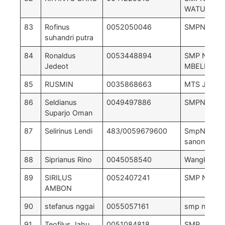
WATU BEN
83
Rofinus
0052050046
SMPN 5 Mbe
suhandri putra
84
Ronaldus
0053448894
SMP NEGRI
Jedeot
MBELILING
85
RUSMIN
0035868663
MTS JABAL
86
Seldianus
0049497886
SMPN 4 Bol
Suparjo Oman
87
Selirinus Lendi
483/0059679600
SmpN 2
sanongoan
88
Siprianus Rino
0045058540
Wangkung
89
SIRILUS
0052407241
SMP N 2 L
AMBON
90
stefanus nggai
0055057161
smp negeri
91
Teofilus Jahu
0051084818
SMP