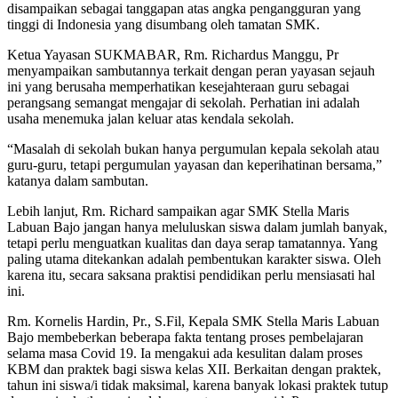
disampaikan sebagai tanggapan atas angka pengangguran yang
tinggi di Indonesia yang disumbang oleh tamatan SMK.
Ketua Yayasan SUKMABAR, Rm. Richardus Manggu, Pr
menyampaikan sambutannya terkait dengan peran yayasan sejauh
ini yang berusaha memperhatikan kesejahteraan guru sebagai
perangsang semangat mengajar di sekolah. Perhatian ini adalah
usaha menemuka jalan keluar atas kendala sekolah.
“Masalah di sekolah bukan hanya pergumulan kepala sekolah atau
guru-guru, tetapi pergumulan yayasan dan keperihatinan bersama,”
katanya dalam sambutan.
Lebih lanjut, Rm. Richard sampaikan agar SMK Stella Maris
Labuan Bajo jangan hanya meluluskan siswa dalam jumlah banyak,
tetapi perlu menguatkan kualitas dan daya serap tamatannya. Yang
paling utama ditekankan adalah pembentukan karakter siswa. Oleh
karena itu, secara saksana praktisi pendidikan perlu mensiasati hal
ini.
Rm. Kornelis Hardin, Pr., S.Fil, Kepala SMK Stella Maris Labuan
Bajo membeberkan beberapa fakta tentang proses pembelajaran
selama masa Covid 19. Ia mengakui ada kesulitan dalam proses
KBM dan praktek bagi siswa kelas XII. Berkaitan dengan praktek,
tahun ini siswa/i tidak maksimal, karena banyak lokasi praktek tutup