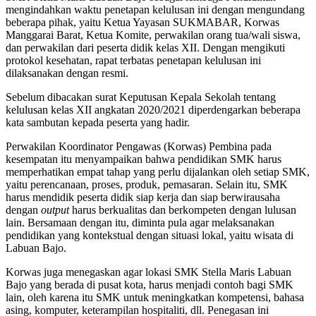
mengindahkan waktu penetapan kelulusan ini dengan mengundang
beberapa pihak, yaitu Ketua Yayasan SUKMABAR, Korwas
Manggarai Barat, Ketua Komite, perwakilan orang tua/wali siswa,
dan perwakilan dari peserta didik kelas XII. Dengan mengikuti
protokol kesehatan, rapat terbatas penetapan kelulusan ini
dilaksanakan dengan resmi.
Sebelum dibacakan surat Keputusan Kepala Sekolah tentang
kelulusan kelas XII angkatan 2020/2021 diperdengarkan beberapa
kata sambutan kepada peserta yang hadir.
Perwakilan Koordinator Pengawas (Korwas) Pembina pada
kesempatan itu menyampaikan bahwa pendidikan SMK harus
memperhatikan empat tahap yang perlu dijalankan oleh setiap SMK,
yaitu perencanaan, proses, produk, pemasaran. Selain itu, SMK
harus mendidik peserta didik siap kerja dan siap berwirausaha
dengan
output
harus berkualitas dan berkompeten dengan lulusan
lain. Bersamaan dengan itu, diminta pula agar melaksanakan
pendidikan yang kontekstual dengan situasi lokal, yaitu wisata di
Labuan Bajo.
Korwas juga menegaskan agar lokasi SMK Stella Maris Labuan
Bajo yang berada di pusat kota, harus menjadi contoh bagi SMK
lain, oleh karena itu SMK untuk meningkatkan kompetensi, bahasa
asing, komputer, keterampilan hospitaliti, dll. Penegasan ini