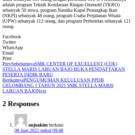
adalah program Teknik Kendaraan Ringan Otomotif (TKRO)
sebanyak 50 siswa, program Nautika Kapal Penangkap Ikan
(NKPI) sebanyak 48 orang, program Usaha Perjalanan Wisata
(UPW) sebanyak 112 orang, dan program Perhotelan sebanyak 121
orang.
Facebook
Twitter
WhatsApp
Email
Print
Prev
Sebelumnya
SMK CENTER OF EXCELLENT (COE)
STELLA MARIS LABUAN BAJO BUKA PENDAFTARAN
PESERTA DIDIK BARU
Berikutnya
PENGUMUMAN KELULUSAN PPDB
GELOMBANG I TAHUN 2021 SMK STELLA MARIS
LABUAN BAJO
Next
2 Responses
aujoakim
berkata:
08 Juni 2021 pukul 09:48