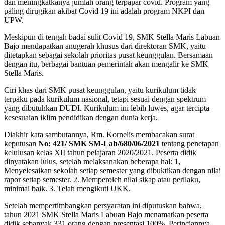
dan meningkatkanya jumlah orang terpapar covid. Program yang
paling dirugikan akibat Covid 19 ini adalah program NKPI dan
UPW.
Meskipun di tengah badai sulit Covid 19, SMK Stella Maris Labuan
Bajo mendapatkan anugerah khusus dari direktoran SMK, yaitu
ditetapkan sebagai sekolah prioritas pusat keunggulan. Bersamaan
dengan itu, berbagai bantuan pemerintah akan mengalir ke SMK
Stella Maris.
Ciri khas dari SMK pusat keunggulan, yaitu kurikulum tidak
terpaku pada kurikulum nasional, tetapi sesuai dengan spektrum
yang dibutuhkan DUDI. Kurikulum ini lebih luwes, agar tercipta
kesesuaian iklim pendidikan dengan dunia kerja.
Diakhir kata sambutannya, Rm. Kornelis membacakan surat
keputusan
No: 421/ SMK SM-Lab/680/06/2021
tentang penetapan
kelulusan kelas XII tahun pelajaran 2020/2021. Peserta didik
dinyatakan lulus, setelah melaksanakan beberapa hal: 1,
Menyelesaikan sekolah setiap semester yang dibuktikan dengan nilai
rapor setiap semester. 2. Memperoleh nilai sikap atau perilaku,
minimal baik. 3. Telah mengikuti UKK.
Setelah mempertimbangkan persyaratan ini diputuskan bahwa,
tahun 2021 SMK Stella Maris Labuan Bajo menamatkan peserta
didik sebanyak 331 orang dengan presentasi 100%. Perinciannya