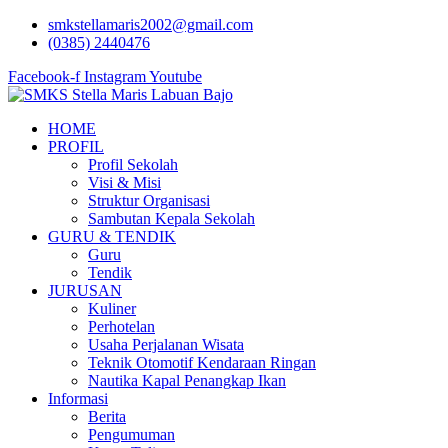
Lewati
smkstellamaris2002@gmail.com
ke
(0385) 2440476
konten
Facebook-f
Instagram
Youtube
HOME
PROFIL
Profil Sekolah
Visi & Misi
Struktur Organisasi
Sambutan Kepala Sekolah
GURU & TENDIK
Guru
Tendik
JURUSAN
Kuliner
Perhotelan
Usaha Perjalanan Wisata
Teknik Otomotif Kendaraan Ringan
Nautika Kapal Penangkap Ikan
Informasi
Berita
Pengumuman