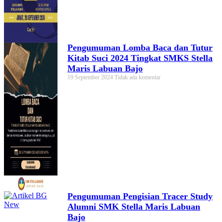
Pengumuman Lomba Baca dan Tutur
Kitab Suci 2024 Tingkat SMKS Stella
Maris Labuan Bajo
19 September 2024
Tidak ada komentar
Pengumuman Pengisian Tracer Study
Alumni SMK Stella Maris Labuan
Bajo