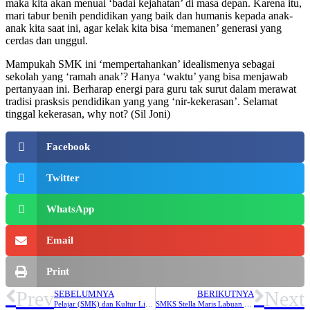
maka kita akan menuai ‘badai kejahatan’ di masa depan. Karena itu,
mari tabur benih pendidikan yang baik dan humanis kepada anak-
anak kita saat ini, agar kelak kita bisa ‘memanen’ generasi yang
cerdas dan unggul.
Mampukah SMK ini ‘mempertahankan’ idealismenya sebagai
sekolah yang ‘ramah anak’? Hanya ‘waktu’ yang bisa menjawab
pertanyaan ini. Berharap energi para guru tak surut dalam merawat
tradisi prasksis pendidikan yang yang ‘nir-kekerasan’. Selamat
tinggal kekerasan, why not? (Sil Joni)
Facebook
Twitter
WhatsApp
Email
Print
Prev
Next
SEBELUMNYA
BERIKUTNYA
Pelajar (SMK) dan Kultur Literasi
SMKS Stella Maris Labuan Bajo Rayakan Natal dan Tahun Baru Bersama