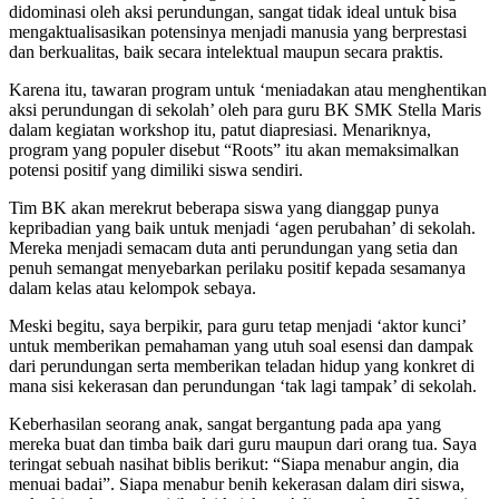
didominasi oleh aksi perundungan, sangat tidak ideal untuk bisa
mengaktualisasikan potensinya menjadi manusia yang berprestasi
dan berkualitas, baik secara intelektual maupun secara praktis.
Karena itu, tawaran program untuk ‘meniadakan atau menghentikan
aksi perundungan di sekolah’ oleh para guru BK SMK Stella Maris
dalam kegiatan workshop itu, patut diapresiasi. Menariknya,
program yang populer disebut “Roots” itu akan memaksimalkan
potensi positif yang dimiliki siswa sendiri.
Tim BK akan merekrut beberapa siswa yang dianggap punya
kepribadian yang baik untuk menjadi ‘agen perubahan’ di sekolah.
Mereka menjadi semacam duta anti perundungan yang setia dan
penuh semangat menyebarkan perilaku positif kepada sesamanya
dalam kelas atau kelompok sebaya.
Meski begitu, saya berpikir, para guru tetap menjadi ‘aktor kunci’
untuk memberikan pemahaman yang utuh soal esensi dan dampak
dari perundungan serta memberikan teladan hidup yang konkret di
mana sisi kekerasan dan perundungan ‘tak lagi tampak’ di sekolah.
Keberhasilan seorang anak, sangat bergantung pada apa yang
mereka buat dan timba baik dari guru maupun dari orang tua. Saya
teringat sebuah nasihat biblis berikut: “Siapa menabur angin, dia
menuai badai”. Siapa menabur benih kekerasan dalam diri siswa,