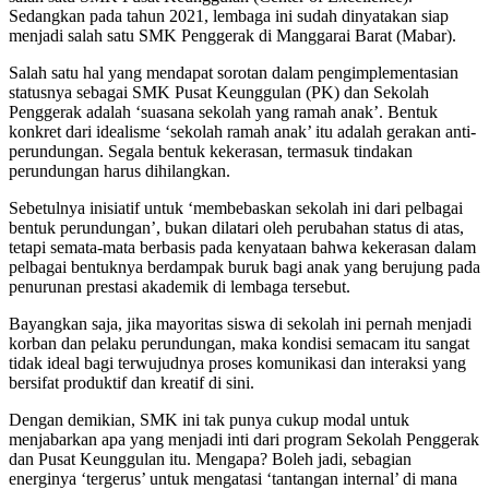
Sedangkan pada tahun 2021, lembaga ini sudah dinyatakan siap
menjadi salah satu SMK Penggerak di Manggarai Barat (Mabar).
Salah satu hal yang mendapat sorotan dalam pengimplementasian
statusnya sebagai SMK Pusat Keunggulan (PK) dan Sekolah
Penggerak adalah ‘suasana sekolah yang ramah anak’. Bentuk
konkret dari idealisme ‘sekolah ramah anak’ itu adalah gerakan anti-
perundungan. Segala bentuk kekerasan, termasuk tindakan
perundungan harus dihilangkan.
Sebetulnya inisiatif untuk ‘membebaskan sekolah ini dari pelbagai
bentuk perundungan’, bukan dilatari oleh perubahan status di atas,
tetapi semata-mata berbasis pada kenyataan bahwa kekerasan dalam
pelbagai bentuknya berdampak buruk bagi anak yang berujung pada
penurunan prestasi akademik di lembaga tersebut.
Bayangkan saja, jika mayoritas siswa di sekolah ini pernah menjadi
korban dan pelaku perundungan, maka kondisi semacam itu sangat
tidak ideal bagi terwujudnya proses komunikasi dan interaksi yang
bersifat produktif dan kreatif di sini.
Dengan demikian, SMK ini tak punya cukup modal untuk
menjabarkan apa yang menjadi inti dari program Sekolah Penggerak
dan Pusat Keunggulan itu. Mengapa? Boleh jadi, sebagian
energinya ‘tergerus’ untuk mengatasi ‘tantangan internal’ di mana