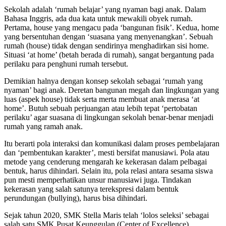
Sekolah adalah ‘rumah belajar’ yang nyaman bagi anak. Dalam
Bahasa Inggris, ada dua kata untuk mewakili obyek rumah.
Pertama, house yang mengacu pada ‘bangunan fisik’. Kedua, home
yang bersentuhan dengan ‘suasana yang menyenangkan’. Sebuah
rumah (house) tidak dengan sendirinya menghadirkan sisi home.
Situasi ‘at home’ (betah berada di rumah), sangat bergantung pada
perilaku para penghuni rumah tersebut.
Demikian halnya dengan konsep sekolah sebagai ‘rumah yang
nyaman’ bagi anak. Deretan bangunan megah dan lingkungan yang
luas (aspek house) tidak serta merta membuat anak merasa ‘at
home’. Butuh sebuah perjuangan atau lebih tepat ‘pertobatan
perilaku’ agar suasana di lingkungan sekolah benar-benar menjadi
rumah yang ramah anak.
Itu berarti pola interaksi dan komunikasi dalam proses pembelajaran
dan ‘pembentukan karakter’, mesti bersifat manusiawi. Pola atau
metode yang cenderung mengarah ke kekerasan dalam pelbagai
bentuk, harus dihindari. Selain itu, pola relasi antara sesama siswa
pun mesti memperhatikan unsur manusiawi juga. Tindakan
kekerasan yang salah satunya terekspresi dalam bentuk
perundungan (bullying), harus bisa dihindari.
Sejak tahun 2020, SMK Stella Maris telah ‘lolos seleksi’ sebagai
salah satu SMK Pusat Keunggulan (Center of Excellence).