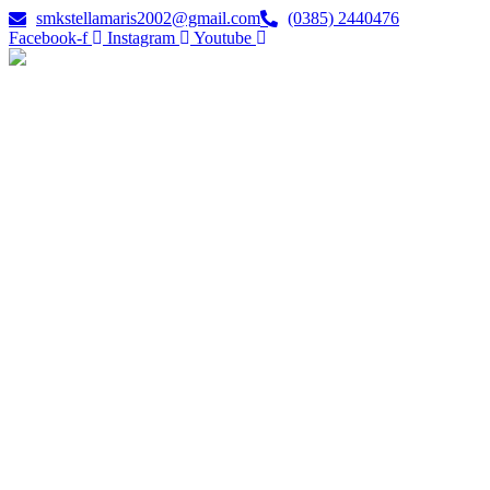
Lewati
smkstellamaris2002@gmail.com
(0385) 2440476
ke
Facebook-f
Instagram
Youtube
konten