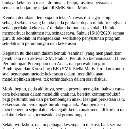
budaya kekerasan masih dominan. Tetapi, rasanya persoalan
semacam itu jarang terjadi di SMK Stella Maris.
Kendati demikian, lembaga ini tetap ‘mawas diri’ agar tampil
sebagai sekolah yang berada pada garda terdepan untuk ‘menghalau
setiap perilaku kekerasan’ di dalam komunitas sekolah. Untuk
memperkuat komitmen itu, seingat saya, Sabtu (16/10/2020) semua
guru di sekolah ini mengadakan ‘workshop penyusunan program
sekolah anti perundungan dan kekerasan’.
Kegiatan itu didesain dalam bentuk ‘seminar’ yang menghadirkan
pembicara dari aktivis LSM, Praktisi Peduli Isu kemanusiaan, Dinas
Perlindungan Perempuan dan Anak, dan perwakilan guru
Bimbingan dan Konseling (BK) SMK Stella Maris. Pro dan kontra
soal penerapan metode kekerasan dalam ‘mendidik atau
mendisiplinkan siswa, tak terhindarkan dalam sesi diskusi.
Meski begitu, pada akhirnya, semua peserta mengakui bahwa cara-
cara kekerasan dalam mendidik anak itu, bersifat kontraproduktif
bagi pertumbuhan dan perkembangan anak. Dengan perkataan lain,
kekerasan itu berdampak buruk bagi anak. Para pemateri
membeberkan sejumlah efek negatif ketika anak menjadi korban dan
pelaku kekerasan, termasuk aksi perundungan.
Selain workshop, dalam pelbagai kesempatan diskusi, baik secara