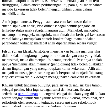
formal, maupun tidak resmi, isu kekerasan terhadap anak ini terus
disinggung. Dalam aneka perbincangan itu, para guru sadar bahwa
metode kekerasan tidak boleh’ menjadi pilihan utama dalam
mendidik anak.
Anak juga manusia. Penggunaan cara-cara kekerasan dalam
‘mendisiplinkan anak’, bisa dilihat sebagai bentuk pengabaian
terhadap status anak sebagai manusia utuh. Memukul, mencubit,
menampar, mengejek, mengolok, memfitnah dan berbagai kekerasan
verbal lainnya merupakan contoh konkret bagaimana tindakan
perendahan terhadap martabat anak diperlihatkan secara vulgar.
Filsuf Yunani klasik, Aristoteles menegaskan bahwa manusia jika
dididik dalam lingkungan yang buruk dan dengan cara yang tidak
manusiawi, maka dia menjadi ‘binatang terjelek’. Pesannya adalah
upaya ‘memanusiakan manusia’ (pendidikan) tidak boleh dilakukan
dalam lingkungan yang menghidupkan kultur kekerasan. Alih-alih
menjadi manusia, justru seorang anak berpotensi menjadi ‘binatang
terjelek’ ketika dididik dengan menggunakan cara-cara kekerasan.
Khusus untuk tindakan bullying, para siswa di satu sisi bisa tampil
sebagai pelaku, bisa juga sebagai saksi dan korban. Secara
sederhana
perundungan
dimengerti sebagai tindakan yang dilakukan
secara sengaja untuk ‘menyakiti’ secara fisik, verbal, emosional, dan
psikologis oleh seseorang terhadap seseorang atau sekelompok
orang terhadap seseorang atau sekelompok orang.