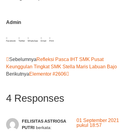
Admin
Facebook
Twitter
WhatsApp
Email
Print
Sebelumnya
Refleksi Pasca IHT SMK Pusat
Keunggulan Tingkat SMK Stella Maris Labuan Bajo
Berikutnya
Elementor #2606
4 Responses
01 September 2021
FELISITAS ASTRIOSA
pukul 18:57
PUTRI
berkata: