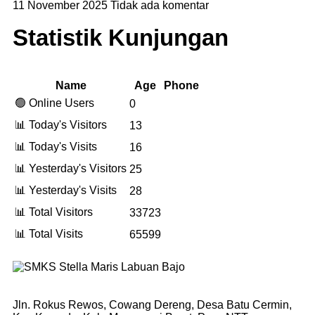
11 November 2025
Tidak ada komentar
Statistik Kunjungan
Name
Age
Phone
🟢 Online Users
0
📊 Today's Visitors
13
📊 Today's Visits
16
📊 Yesterday's Visitors
25
📊 Yesterday's Visits
28
📊 Total Visitors
33723
📊 Total Visits
65599
Jln. Rokus Rewos, Cowang Dereng, Desa Batu Cermin,