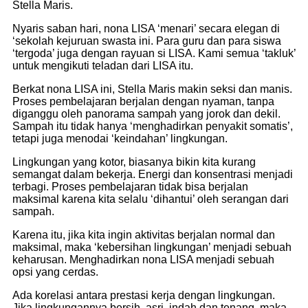
Stella Maris.
Nyaris saban hari, nona LISA ‘menari’ secara elegan di
‘sekolah kejuruan swasta ini. Para guru dan para siswa
‘tergoda’ juga dengan rayuan si LISA. Kami semua ‘takluk’
untuk mengikuti teladan dari LISA itu.
Berkat nona LISA ini, Stella Maris makin seksi dan manis.
Proses pembelajaran berjalan dengan nyaman, tanpa
diganggu oleh panorama sampah yang jorok dan dekil.
Sampah itu tidak hanya ‘menghadirkan penyakit somatis’,
tetapi juga menodai ‘keindahan’ lingkungan.
Lingkungan yang kotor, biasanya bikin kita kurang
semangat dalam bekerja. Energi dan konsentrasi menjadi
terbagi. Proses pembelajaran tidak bisa berjalan
maksimal karena kita selalu ‘dihantui’ oleh serangan dari
sampah.
Karena itu, jika kita ingin aktivitas berjalan normal dan
maksimal, maka ‘kebersihan lingkungan’ menjadi sebuah
keharusan. Menghadirkan nona LISA menjadi sebuah
opsi yang cerdas.
Ada korelasi antara prestasi kerja dengan lingkungan.
Jika lingkungannya bersih, asri, indah dan tenang, maka