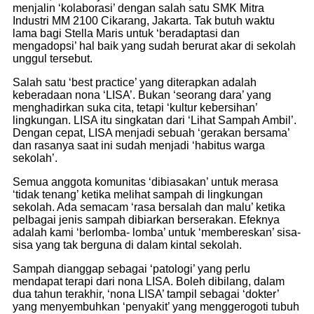
menjalin ‘kolaborasi’ dengan salah satu SMK Mitra
Industri MM 2100 Cikarang, Jakarta. Tak butuh waktu
lama bagi Stella Maris untuk ‘beradaptasi dan
mengadopsi’ hal baik yang sudah berurat akar di sekolah
unggul tersebut.
Salah satu ‘best practice’ yang diterapkan adalah
keberadaan nona ‘LISA’. Bukan ‘seorang dara’ yang
menghadirkan suka cita, tetapi ‘kultur kebersihan’
lingkungan. LISA itu singkatan dari ‘Lihat Sampah Ambil’.
Dengan cepat, LISA menjadi sebuah ‘gerakan bersama’
dan rasanya saat ini sudah menjadi ‘habitus warga
sekolah’.
Semua anggota komunitas ‘dibiasakan’ untuk merasa
‘tidak tenang’ ketika melihat sampah di lingkungan
sekolah. Ada semacam ‘rasa bersalah dan malu’ ketika
pelbagai jenis sampah dibiarkan berserakan. Efeknya
adalah kami ‘berlomba- lomba’ untuk ‘membereskan’ sisa-
sisa yang tak berguna di dalam kintal sekolah.
Sampah dianggap sebagai ‘patologi’ yang perlu
mendapat terapi dari nona LISA. Boleh dibilang, dalam
dua tahun terakhir, ‘nona LISA’ tampil sebagai ‘dokter’
yang menyembuhkan ‘penyakit’ yang menggerogoti tubuh