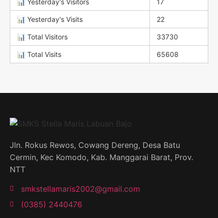
📊 Yesterday's Visitors
17
📊 Yesterday's Visits
22
📊 Total Visitors
33730
📊 Total Visits
65608
Jln. Rokus Rewos, Cowang Dereng, Desa Batu
Cermin, Kec Komodo, Kab. Manggarai Barat, Prov.
NTT
smkstellamaris2002@gmail.com
(0385) 2440476