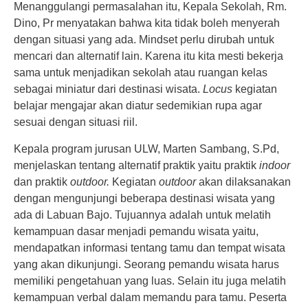
Menanggulangi permasalahan itu, Kepala Sekolah, Rm.
Dino, Pr menyatakan bahwa kita tidak boleh menyerah
dengan situasi yang ada. Mindset perlu dirubah untuk
mencari dan alternatif lain. Karena itu kita mesti bekerja
sama untuk menjadikan sekolah atau ruangan kelas
sebagai miniatur dari destinasi wisata.
Locus
kegiatan
belajar mengajar akan diatur sedemikian rupa agar
sesuai dengan situasi riil.
Kepala program jurusan ULW, Marten Sambang, S.Pd,
menjelaskan tentang alternatif praktik yaitu praktik
indoor
dan praktik
outdoor.
Kegiatan
outdoor
akan dilaksanakan
dengan mengunjungi beberapa destinasi wisata yang
ada di Labuan Bajo. Tujuannya adalah untuk melatih
kemampuan dasar menjadi pemandu wisata yaitu,
mendapatkan informasi tentang tamu dan tempat wisata
yang akan dikunjungi. Seorang pemandu wisata harus
memiliki pengetahuan yang luas. Selain itu juga melatih
kemampuan verbal dalam memandu para tamu. Peserta