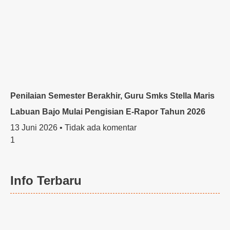
Penilaian Semester Berakhir, Guru Smks Stella Maris
Labuan Bajo Mulai Pengisian E-Rapor Tahun 2026
13 Juni 2026
Tidak ada komentar
Info Terbaru