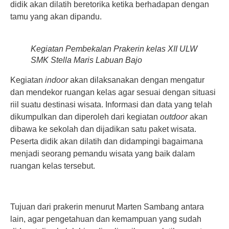
didik akan dilatih beretorika ketika berhadapan dengan
tamu yang akan dipandu.
Kegiatan Pembekalan Prakerin kelas XII ULW
SMK Stella Maris Labuan Bajo
Kegiatan
indoor
akan dilaksanakan dengan mengatur
dan mendekor ruangan kelas agar sesuai dengan situasi
riil suatu destinasi wisata. Informasi dan data yang telah
dikumpulkan dan diperoleh dari kegiatan
outdoor
akan
dibawa ke sekolah dan dijadikan satu paket wisata.
Peserta didik akan dilatih dan didampingi bagaimana
menjadi seorang pemandu wisata yang baik dalam
ruangan kelas tersebut.
Tujuan dari prakerin menurut Marten Sambang antara
lain, agar pengetahuan dan kemampuan yang sudah