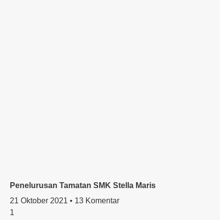
Penelurusan Tamatan SMK Stella Maris
21 Oktober 2021
13 Komentar