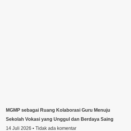
MGMP sebagai Ruang Kolaborasi Guru Menuju
Sekolah Vokasi yang Unggul dan Berdaya Saing
14 Juli 2026
Tidak ada komentar