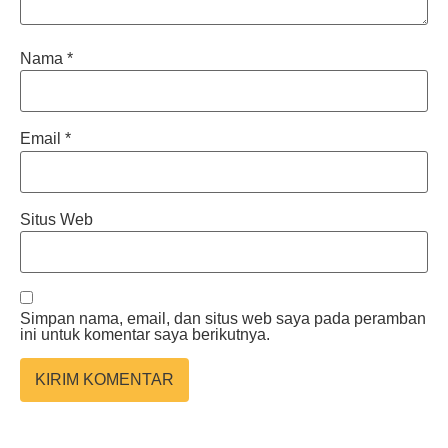
Nama
*
Email
*
Situs Web
Simpan nama, email, dan situs web saya pada peramban
ini untuk komentar saya berikutnya.