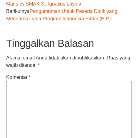
Maris vs SMAK St. Ignatius Loyola
Berikutnya
Pengumuman Untuk Peserta Didik yang
Menerima Dana Program Indonesia Pintar (PIP)
Tinggalkan Balasan
Alamat email Anda tidak akan dipublikasikan.
Ruas yang
wajib ditandai
*
Komentar
*