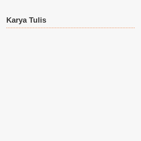
Karya Tulis