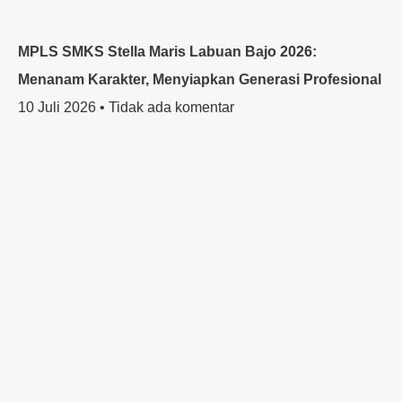
MPLS SMKS Stella Maris Labuan Bajo 2026:
Menanam Karakter, Menyiapkan Generasi Profesional
10 Juli 2026
Tidak ada komentar