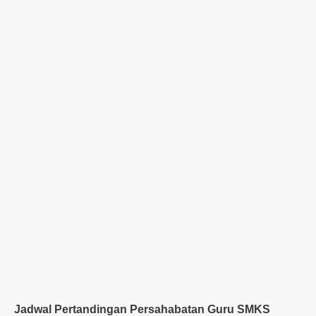
Jadwal Pertandingan Persahabatan Guru SMKS